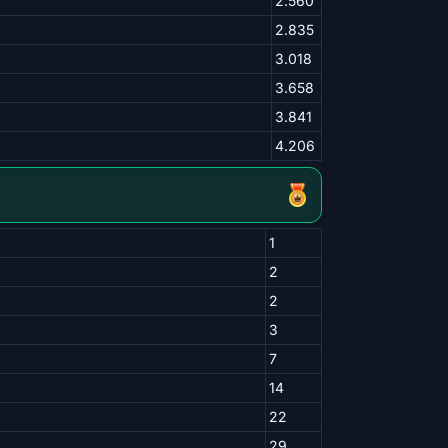
2.560
2.835
3.018
3.658
3.841
4.206
1
2
2
3
7
14
22
29