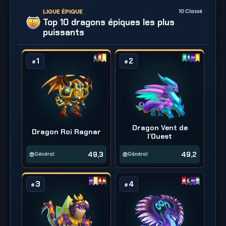
LIGUE ÉPIQUE
10
Classé
Top 10 dragons épiques les plus
puissants
1
2
#
#
Dragon Vent de
Dragon Roi Ragnar
l’Ouest
49,3
49,2
Général
Général
3
4
#
#