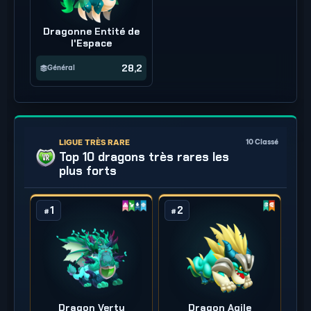
Dragonne Entité de
l'Espace
28,2
Général
LIGUE TRÈS RARE
10
Classé
Top 10 dragons très rares les
plus forts
1
2
#
#
Dragon Vertu
Dragon Agile