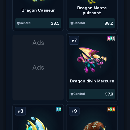
Dragon Mante
Dragon Casseur
puissant
38,5
38,2
Général
Général
7
#
Dragon divin Mercure
37,9
Général
8
9
#
#