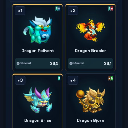
1
2
#
#
Dragon Polivent
Dragon Brasier
33,5
33,1
Général
Général
3
4
#
#
Dragon Brise
Dragon Bjorn