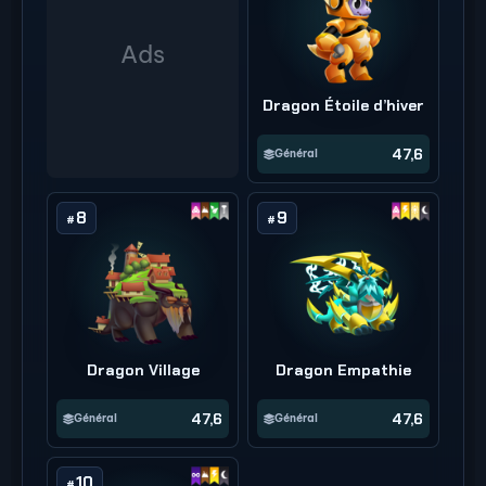
Dragon Étoile d’hiver
47,6
Général
8
9
#
#
Dragon Village
Dragon Empathie
47,6
47,6
Général
Général
10
#