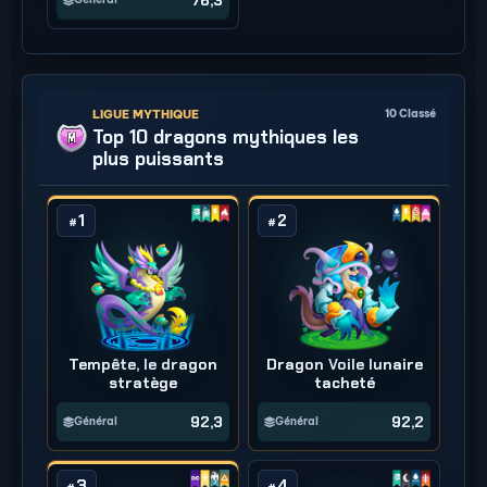
LIGUE MYTHIQUE
10
Classé
Top 10 dragons mythiques les
plus puissants
1
2
#
#
Tempête, le dragon
Dragon Voile lunaire
stratège
tacheté
92,3
92,2
Général
Général
3
4