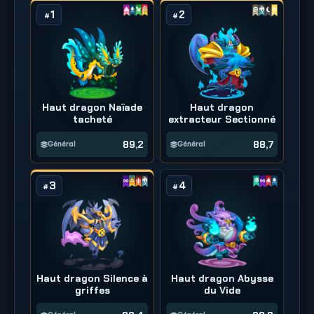
1
2
#
#
Haut dragon Naïade
Haut dragon
tacheté
extracteur Sectionné
89,2
88,7
Général
Général
3
4
#
#
Haut dragon Silence à
Haut dragon Abysse
griffes
du Vide