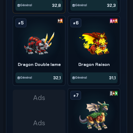
32,8
32,3
Général
Général
5
6
#
#
Dragon Double lame
Dragon Raison
32,1
31,1
Général
Général
7
#