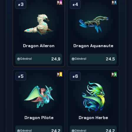
3
4
#
#
Dragon Aileron
Dragon Aquanaute
24,9
24,5
Général
Général
5
6
#
#
Dragon Pilote
Dragon Herbe
24,2
24,2
Général
Général