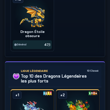
Dragon Étoile
obscure
47,1
Général
LIGUE LÉGENDAIRE
10
Classé
Top 10 des Dragons Légendaires
les plus forts
1
2
#
#