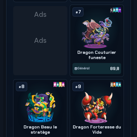
7
#
Dragon Couturier
funeste
89,8
Général
8
9
#
#
Dragon Beau le
Dragon Forteresse du
stratège
Vide