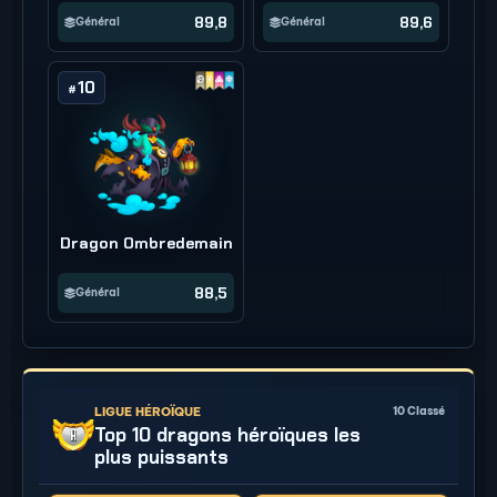
89,8
89,6
Général
Général
10
#
Dragon Ombredemain
88,5
Général
LIGUE HÉROÏQUE
10
Classé
Top 10 dragons héroïques les
plus puissants