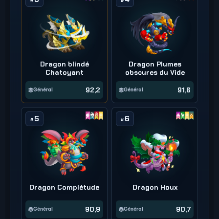
#
#
Dragon blindé
Dragon Plumes
Chatoyant
obscures du Vide
92,2
91,6
Général
Général
5
6
#
#
Dragon Complétude
Dragon Houx
90,9
90,7
Général
Général