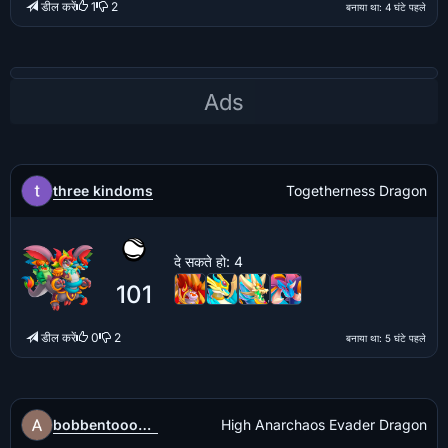
डील करें
1
2
बनाया था
: 4 घंटे पहले
three kindoms
Togetherness Dragon
दे सकते हो
: 4
101
डील करें
0
2
बनाया था
: 5 घंटे पहले
bobbentooo777
High Anarchaos Evader Dragon