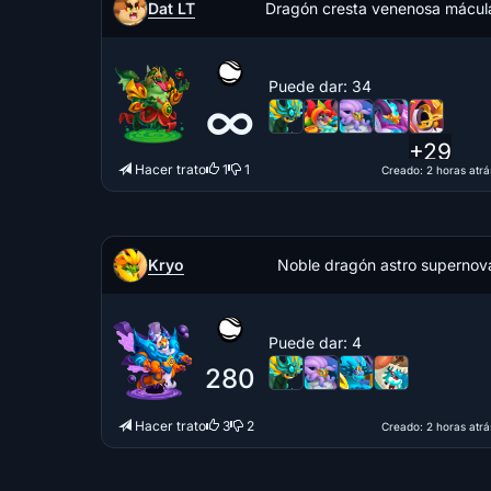
Dat LT
Dragón cresta venenosa mácul
Puede dar
: 34
∞
+29
Hacer trato
1
1
Creado
: 2 horas atrá
Kryo
Noble dragón astro supernov
Puede dar
: 4
280
Hacer trato
3
2
Creado
: 2 horas atrá