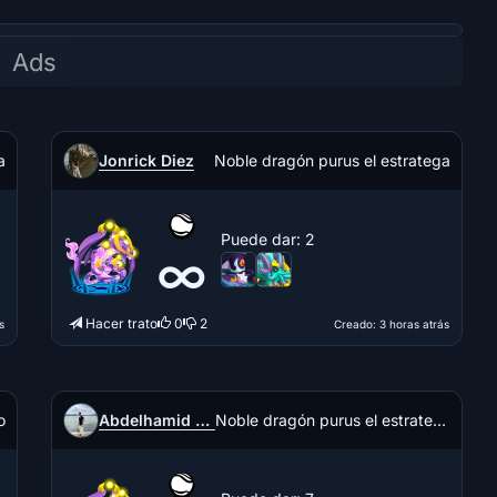
Jonrick Diez
a
Noble dragón purus el estratega
Puede dar
: 2
∞
Hacer trato
0
2
s
Creado
: 3 horas atrás
Abdelhamid Zouhri
o
Noble dragón purus el estratega