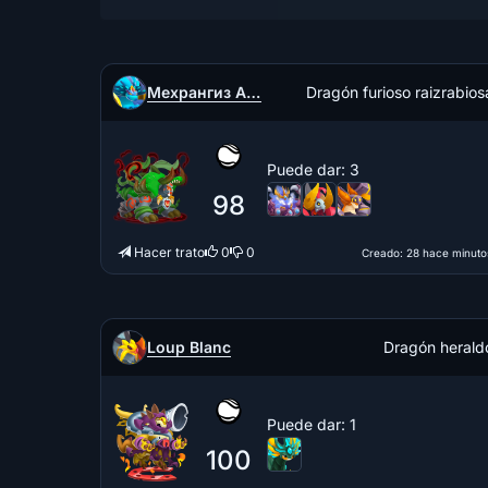
Мехрангиз Абдуллаева
Dragón furioso raizrabios
Puede dar
: 3
98
Hacer trato
0
0
Creado
: 28 hace minuto
Loup Blanc
Dragón herald
Puede dar
: 1
100