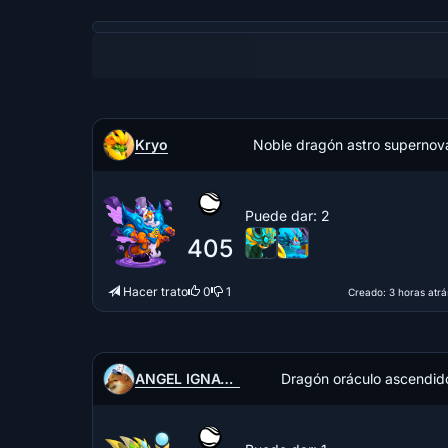
Kryo
Noble dragón astro supernov
Puede dar
: 2
405
Hacer trato
0
1
Creado
: 3 horas atrá
ANGEL IGNACIO CHEMS
Dragón oráculo ascendid