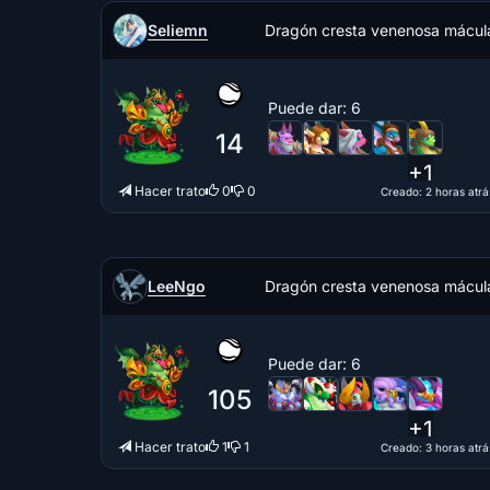
Seliemn
Dragón cresta venenosa mácul
Puede dar
: 6
14
+1
Hacer trato
0
0
Creado
: 2 horas atrá
LeeNgo
Dragón cresta venenosa mácul
Puede dar
: 6
105
+1
Hacer trato
1
1
Creado
: 3 horas atrá