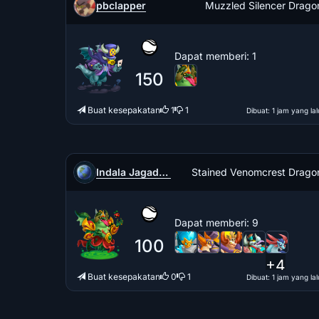
pbclapper
Muzzled Silencer Drago
Dapat memberi
: 1
150
Buat kesepakatan
1
1
Dibuat
: 1 jam yang lal
Indala Jagadeesh kumar
Stained Venomcrest Drago
Dapat memberi
: 9
100
+4
Buat kesepakatan
0
1
Dibuat
: 1 jam yang lal