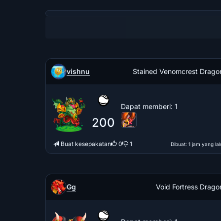
vishnu
Stained Venomcrest Drago
Dapat memberi
: 1
200
Buat kesepakatan
0
1
Dibuat
: 1 jam yang lal
Gg
Void Fortress Drago