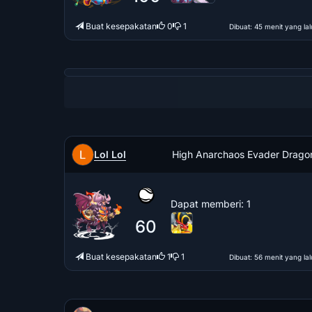
Buat kesepakatan
0
1
Dibuat
: 45 menit yang lal
Lol Lol
High Anarchaos Evader Drago
Dapat memberi
: 1
60
Buat kesepakatan
1
1
Dibuat
: 56 menit yang lal