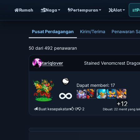
Rumah
Naga
Pertempuran
Alat
P
Pusat Perdagangan
Kirim/Terima
Penawaran S
50 dari 492 penawaran
tariqlover
Stained Venomcrest Drago
Dapat memberi
: 17
∞
+12
Buat kesepakatan
0
2
Dibuat
: 22 menit yang lal