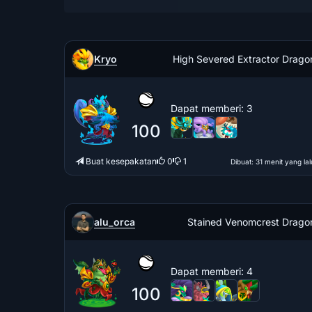
Kryo
High Severed Extractor Drago
Dapat memberi
: 3
100
Buat kesepakatan
0
1
Dibuat
: 31 menit yang lal
alu_orca
Stained Venomcrest Drago
Dapat memberi
: 4
100