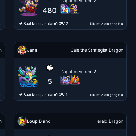
Dapat memberi
: 2
480
Buat kesepakatan
0
2
u
Dibuat
: 2 jam yang lalu
Jann
n
Gale the Strategist Dragon
Dapat memberi
: 2
5
Buat kesepakatan
0
1
u
Dibuat
: 2 jam yang lalu
Loup Blanc
n
Herald Dragon