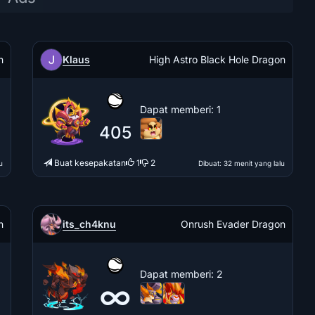
Klaus
n
High Astro Black Hole Dragon
Dapat memberi
: 1
405
Buat kesepakatan
1
2
u
Dibuat
: 32 menit yang lalu
its_ch4knu
n
Onrush Evader Dragon
Dapat memberi
: 2
∞