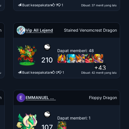
Buat kesepakatan
1
1
u
Dibuat
: 37 menit yang lalu
Vip All Lejend
n
Stained Venomcrest Dragon
Dapat memberi
: 48
210
+43
Buat kesepakatan
0
1
u
Dibuat
: 42 menit yang lalu
EMMANUEL HERRERA
n
Floppy Dragon
Dapat memberi
: 1
107