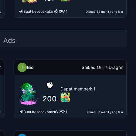
Buat kesepakatan
0
1
u
Dibuat
: 52 menit yang lalu
Bio
n
Spiked Quills Dragon
Dapat memberi
: 1
200
Buat kesepakatan
2
1
u
Dibuat
: 57 menit yang lalu