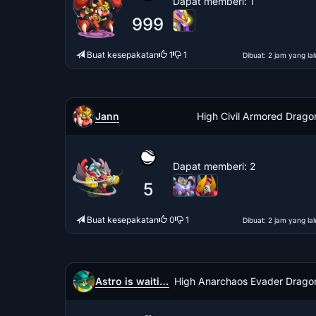
Dapat memberi
: 1
999
Buat kesepakatan
1
1
Dibuat
: 2 jam yang lal
Jann
High Civil Armored Drago
Dapat memberi
: 2
5
Buat kesepakatan
0
1
Dibuat
: 2 jam yang lal
Astro is waiting for moonveil
High Anarchaos Evader Drago