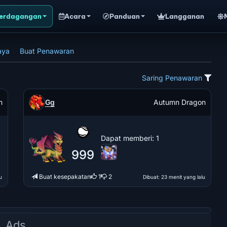
erdagangan
Acara
Panduan
Langganan
aya
Buat Penawaran
Saring Penawaran
Gg
n
Autumn Dragon
Dapat memberi
: 1
999
Buat kesepakatan
1
2
u
Dibuat
: 23 menit yang lalu