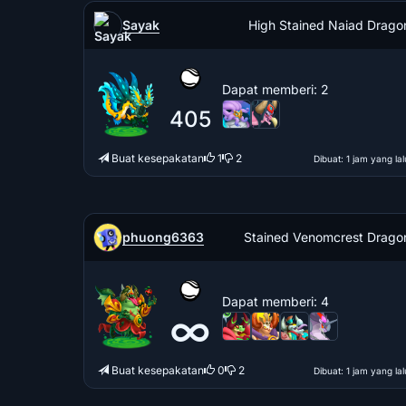
Sayak
High Stained Naiad Drago
Dapat memberi
: 2
405
Buat kesepakatan
1
2
Dibuat
: 1 jam yang lal
phuong6363
Stained Venomcrest Drago
Dapat memberi
: 4
∞
Buat kesepakatan
0
2
Dibuat
: 1 jam yang lal