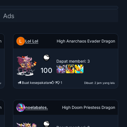
Lol Lol
n
High Anarchaos Evader Dragon
Dapat memberi
: 3
100
Buat kesepakatan
1
1
u
Dibuat
: 2 jam yang lalu
noelabalos.
n
High Doom Priestess Dragon