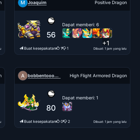
Joaquim
n
Positive Dragon
Dapat memberi
: 6
56
+1
Buat kesepakatan
1
1
u
Dibuat
: 1 jam yang lalu
bobbentooo777
n
High Flight Armored Dragon
Dapat memberi
: 1
80
Buat kesepakatan
0
2
u
Dibuat
: 1 jam yang lalu