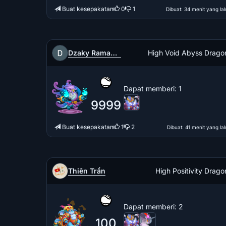
Buat kesepakatan
0
1
Dibuat
: 34 menit yang lal
Dzaky Ramadhika
High Void Abyss Drago
Dapat memberi
: 1
9999
Buat kesepakatan
1
2
Dibuat
: 41 menit yang lal
Thiên Trần
High Positivity Drago
Dapat memberi
: 2
100