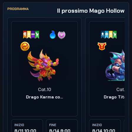
PROGRAMMA
Il prossimo Mago Hollow
Cat.10
Cat.9
Drago Karma coraggioso
INIZIO
FINE
INIZIO
FI
8/11 10:00
8/14 8:00
8/14 10:00
8/