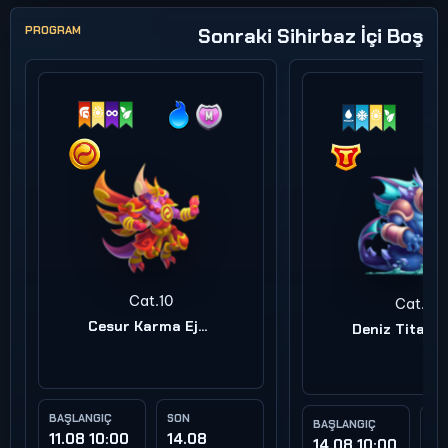
PROGRAM
Sonraki Sihirbaz İçi Boş
Cat.10
Cat.9
Cesur Karma Ejderha
BAŞLANGIÇ
SON
BAŞLANGIÇ
SO
11.08 10:00
14.08
14.08 10:00
17