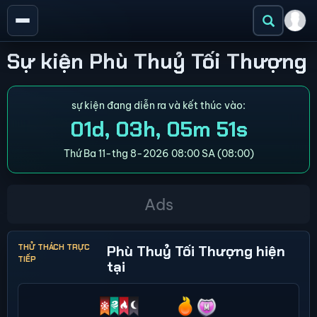
Sự kiện Phù Thuỷ Tối Thượng
sự kiện đang diễn ra và kết thúc vào:
01d, 03h, 05m 50s
Thứ Ba 11-thg 8-2026 08:00 SA (08:00)
THỬ THÁCH TRỰC
Phù Thuỷ Tối Thượng hiện
TIẾP
tại