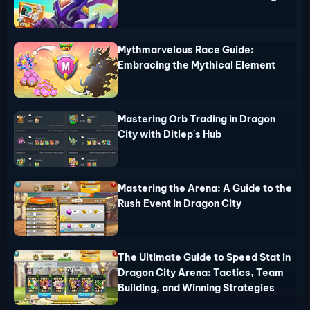
Mythmarvelous Race Guide:
Embracing the Mythical Element
Mastering Orb Trading in Dragon
City with Ditlep's Hub
Mastering the Arena: A Guide to the
Rush Event in Dragon City
The Ultimate Guide to Speed Stat in
Dragon City Arena: Tactics, Team
Building, and Winning Strategies