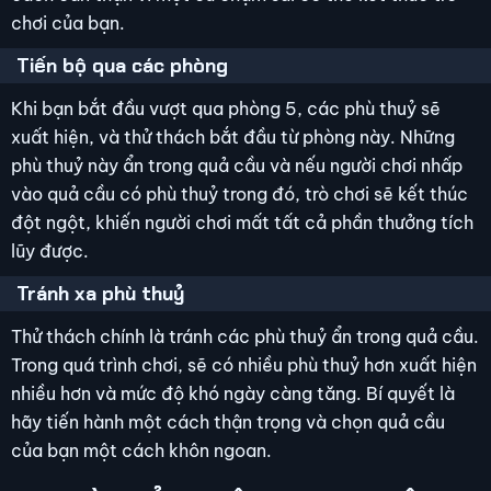
chơi của bạn.
Tiến bộ qua các phòng
Khi bạn bắt đầu vượt qua phòng 5, các phù thuỷ sẽ
xuất hiện, và thử thách bắt đầu từ phòng này. Những
phù thuỷ này ẩn trong quả cầu và nếu người chơi nhấp
vào quả cầu có phù thuỷ trong đó, trò chơi sẽ kết thúc
đột ngột, khiến người chơi mất tất cả phần thưởng tích
lũy được.
Tránh xa phù thuỷ
Thử thách chính là tránh các phù thuỷ ẩn trong quả cầu.
Trong quá trình chơi, sẽ có nhiều phù thuỷ hơn xuất hiện
nhiều hơn và mức độ khó ngày càng tăng. Bí quyết là
hãy tiến hành một cách thận trọng và chọn quả cầu
của bạn một cách khôn ngoan.