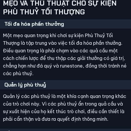
MẸO VÀ THỦ THUẬT CHO SỰ KIỆN
PHÙ THUỶ TỐI THƯỢNG
Tối đa hóa phần thưởng
Một mẹo quan trọng khi chơi sự kiện Phù Thuỷ Tối
Thượng là tập trung vào việc tối đa hóa phần thưởng.
Điều quan trọng là phải chạm vào các quả cầu một
cách chiến lược để thu thập các giải thưởng có giá trị,
chẳng hạn như đá quý và runestone, đồng thời tránh né
các phù thuỷ.
Quản lý phù thuỷ
Quản lý các phù thuỷ là một khía cạnh quan trọng khác
của trò chơi này. Vì các phù thuỷ ẩn trong quả cầu và
sự xuất hiện của họ kết thúc trò chơi, điều cần thiết là
phải cẩn thận và đưa ra quyết định thông minh.