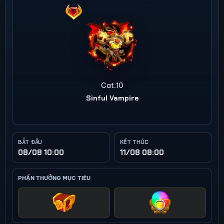
Cat.10
Sinful Vampire
BẮT ĐẦU
KẾT THÚC
08/08 10:00
11/08 08:00
PHẦN THƯỞNG MỤC TIÊU