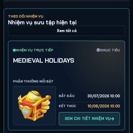
THEO DÕI NHIỆM VỤ
Nhiệm vụ sưu tập hiện tại
Xem tất cả
NHIỆM VỤ TRỰC TIẾP
5
MỤC TIÊU
MEDIEVAL HOLIDAYS
PHẦN THƯỞNG NỔI BẬT
BẮT ĐẦU
30/07/2026 10:00
KẾT THÚC
10/08/2026 10:00
XEM CHI TIẾT NHIỆM VỤ