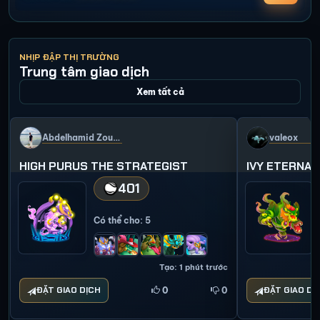
A
F
NHỊP ĐẬP THỊ TRƯỜNG
Trung tâm giao dịch
Xem tất cả
Abdelhamid Zouhri
valeox
HIGH PURUS THE STRATEGIST
IVY ETERNA
401
Có thể cho
: 5
Tạo
: 1 phút trước
ĐẶT GIAO DỊCH
ĐẶT GIAO DỊ
0
0