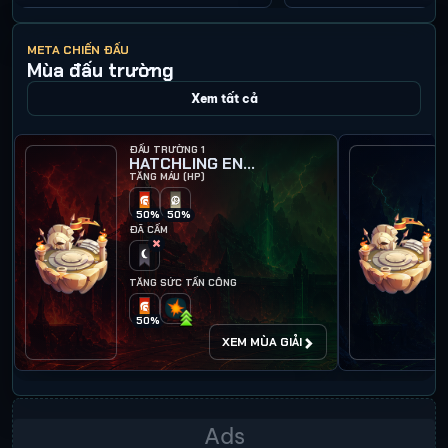
META CHIẾN ĐẤU
Mùa đấu trường
Xem tất cả
ĐẤU TRƯỜNG 1
HATCHLING ENCOUNTER I
TĂNG MÁU (HP)
50%
50%
ĐÃ CẤM
TĂNG SỨC TẤN CÔNG
50%
XEM MÙA GIẢI