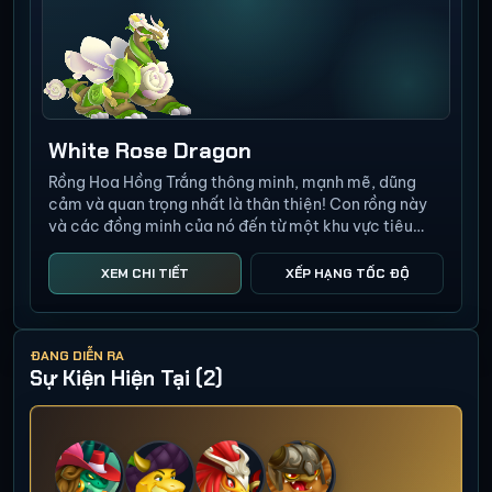
White Rose Dragon
Rồng Hoa Hồng Trắng thông minh, mạnh mẽ, dũng
cảm và quan trọng nhất là thân thiện! Con rồng này
và các đồng minh của nó đến từ một khu vực tiêu
biểu cho tất cả những giá trị tuyệt vời mà Hoa Hồng
Trắng tượng trưng. Hãy tham gia cùng họ trong Cuộc
XEM CHI TIẾT
XẾP HẠNG TỐC ĐỘ
chiến hoa hồng!
ĐANG DIỄN RA
Sự Kiện Hiện Tại (2)