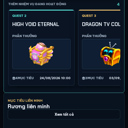
4
THÊM NHIỆM VỤ ĐANG HOẠT ĐỘNG
QUEST 2
QUEST 3
HIGH VOID ETERNAL
DRAGON TV COLLE
PHẦN THƯỞNG
PHẦN THƯỞNG
4
MỤC TIÊU
24/08/2026 10:00
3
MỤC TIÊU
03/09/202
MỤC TIÊU LIÊN MINH
Rương liên minh
Xem tất cả