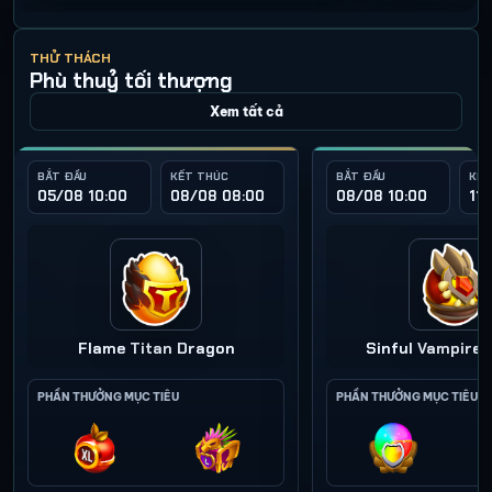
THỬ THÁCH
Phù thuỷ tối thượng
Xem tất cả
BẮT ĐẦU
KẾT THÚC
BẮT ĐẦU
KẾT
05/08 10:00
08/08 08:00
08/08 10:00
11
Flame Titan Dragon
Sinful Vampire
PHẦN THƯỞNG MỤC TIÊU
PHẦN THƯỞNG MỤC TIÊU